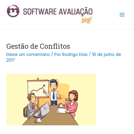
Ir
Post
Main
para
navigation
Men
o
conteúdo
Gestão de Conflitos
Deixe um comentário
/ Por
Rodrigo Dias
/
16 de junho de
2017