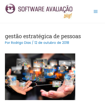
Ir
Post
Main
para
navigation
Men
o
conteúdo
gestão estratégica de pessoas
Por
Rodrigo Dias
/
12 de outubro de 2018