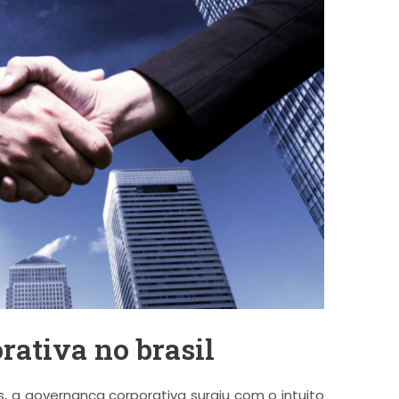
Dificuldade de
Mensurar
o
Desempenho dos Colaboradores?
Baixe a Planilha de Avaliação de Desempenho
ativa no brasil
es, a governança corporativa surgiu com o intuito