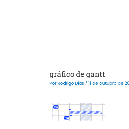
Ir
Post
para
navigation
o
conteúdo
gráfico de gantt
Por
Rodrigo Dias
/
11 de outubro de 2