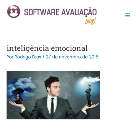
Ir
Post
Main
para
navigation
Men
o
conteúdo
inteligência emocional
Por
Rodrigo Dias
/
27 de novembro de 2018