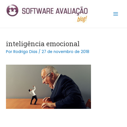
Ir
Post
Main
para
navigation
Men
o
conteúdo
inteligência emocional
Por
Rodrigo Dias
/
27 de novembro de 2018