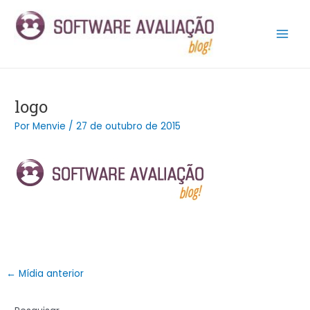
Ir
Post
Main
para
navigation
Men
o
conteúdo
logo
Por
Menvie
/
27 de outubro de 2015
←
Mídia anterior