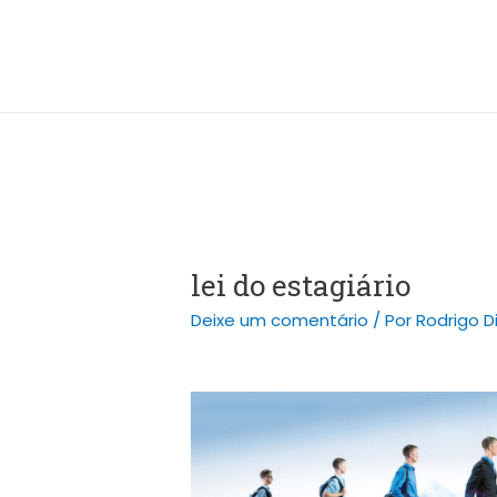
Ir
Post
para
navigation
o
conteúdo
lei do estagiário
Deixe um comentário
/ Por
Rodrigo D