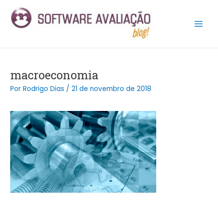
Ir
Post
Main
para
navigation
Men
o
conteúdo
macroeconomia
Por
Rodrigo Dias
/
21 de novembro de 2018