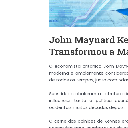
John Maynard Ke
Transformou a M
O economista britânico John May
moderna e amplamente considerad
de todos os tempos, junto com Adam
Suas ideias abalaram a estrutura 
influenciar tanto a política eco
ocidentais muitas décadas depois.
O cerne das opiniões de Keynes era
necessária para combater os ciclo