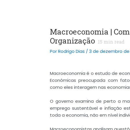
Macroeconomia | Como
Organização
15
min read
Por
Rodrigo Dias
/
3 de dezembro de 
Macroeconomia é o estudo de econom
Econômicas preocupada com fator
como eles interagem nas economias
O governo examina de perto a ma
emprego sustentável e inflação es
toda a economia, não em nível indivi
Macroeconomistas analisam questõ