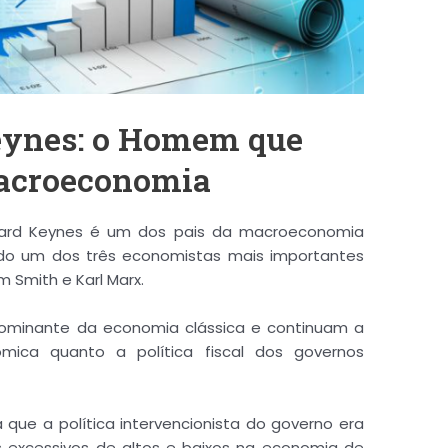
ynes: o Homem que
acroeconomia
nard Keynes é um dos pais da macroeconomia
o um dos três economistas mais importantes
Dificuldade de
Mensurar
o
 Smith e Karl Marx.
Desempenho dos Colaboradores?
dominante da economia clássica e continuam a
Baixe a Planilha de Avaliação de Desempenho
nômica quanto a política fiscal dos governos
 que a política intervencionista do governo era
s excessivos de altos e baixos na economia de