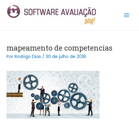
Ir
Post
Main
para
navigation
Men
o
conteúdo
mapeamento de competencias
Por
Rodrigo Dias
/
30 de julho de 2018