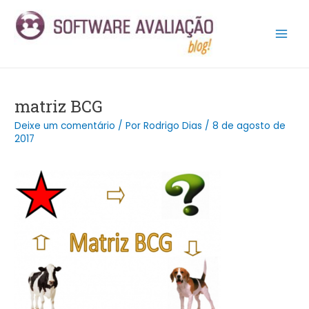
Ir
Post
Main
para
navigation
Men
o
conteúdo
matriz BCG
Deixe um comentário
/ Por
Rodrigo Dias
/
8 de agosto de
2017