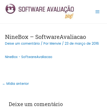
Ir
Post
Main
para
navigation
Men
o
conteúdo
NineBox – SoftwareAvaliacao
Deixe um comentário
/ Por
Menvie
/
23 de março de 2016
NineBox - SoftwareAvaliacao
←
Mídia anterior
Deixe um comentário