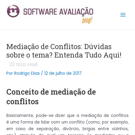
Ir
Post
Main
para
navigation
Men
o
conteúdo
Mediação de Conflitos: Dúvidas
sobre o tema? Entenda Tudo Aqui!
22
min read
Por
Rodrigo Dias
/
12 de julho de 2017
Conceito de mediação de
conflitos
Basicamente, pode-se dizer que a mediação de conflitos
é uma forma de lidar com um conflito (como, por exemplo,
em caso de separação, divórcio, brigas entre vizinhos,