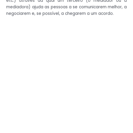
etc.) através da qual um terceiro (o mediador ou a
mediadora) ajuda as pessoas a se comunicarem melhor, a
negociarem e, se possível, a chegarem a um acordo.