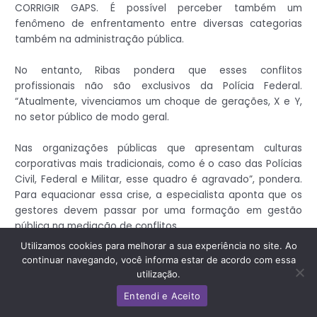
CORRIGIR GAPS. É possível perceber também um
fenômeno de enfrentamento entre diversas categorias
também na administração pública.
No entanto, Ribas pondera que esses conflitos
profissionais não são exclusivos da Polícia Federal.
“Atualmente, vivenciamos um choque de gerações, X e Y,
no setor público de modo geral.
Nas organizações públicas que apresentam culturas
corporativas mais tradicionais, como é o caso das Polícias
Civil, Federal e Militar, esse quadro é agravado”, pondera.
Para equacionar essa crise, a especialista aponta que os
gestores devem passar por uma formação em gestão
pública na mediação de conflitos.
Utilizamos cookies para melhorar a sua experiência no site. Ao
Nesse processo, lacunas de competências – os chamados
continuar navegando, você informa estar de acordo com essa
gaps – como habilidade de liderança, comunicação
utilização.
interpessoal, gerenciamento de conflitos, negociação e
Entendi e Aceito
trabalho em equipe, precisam ser supridas na mediação