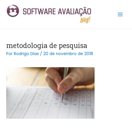
Ir
Post
Main
para
navigation
Men
o
conteúdo
metodologia de pesquisa
Por
Rodrigo Dias
/
20 de novembro de 2018