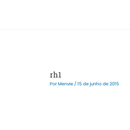
Ir
Post
para
navigation
o
conteúdo
rh1
Por
Menvie
/
15 de junho de 2015