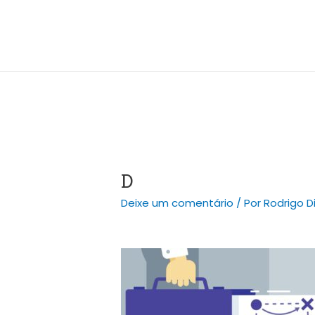
Ir
Post
para
navigation
o
conteúdo
D
Deixe um comentário
/ Por
Rodrigo D