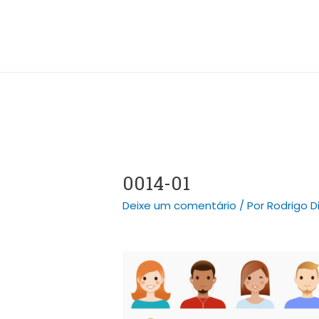
Ir
Post
para
navigation
o
conteúdo
0014-01
Deixe um comentário
/ Por
Rodrigo D