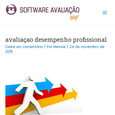
Ir
Post
Main
para
navigation
Men
o
conteúdo
avaliaçao desempenho profissional
Deixe um comentário
/ Por
Menvie
/
24 de novembro de
2015