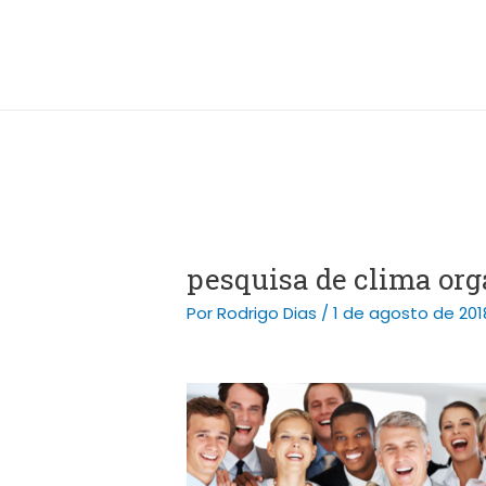
Ir
Post
para
navigation
o
conteúdo
pesquisa de clima org
Por
Rodrigo Dias
/
1 de agosto de 201