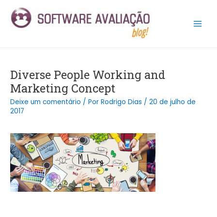
Ir
Post
Main
para
navigation
Men
o
conteúdo
Diverse People Working and
Marketing Concept
Deixe um comentário
/ Por
Rodrigo Dias
/
20 de julho de
2017