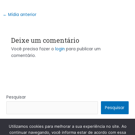
←
Mídia anterior
Deixe um comentário
Você precisa fazer o
login
para publicar um
comentário.
Pesquisar
Pesquisar
Utilizamos cookies para melhorar a sua experiência no site. Ao
Copyright © 2026 | Powered by
Tema Astra para WordPress
continuar navegando, você informa estar de acordo com essa