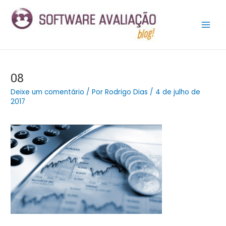
Ir
Post
Main
para
navigation
Men
o
conteúdo
08
Deixe um comentário
/ Por
Rodrigo Dias
/
4 de julho de
2017