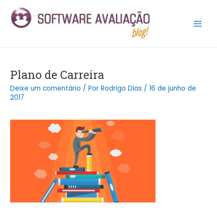
Ir
Post
Main
para
navigation
Men
o
conteúdo
Plano de Carreira
Deixe um comentário
/ Por
Rodrigo Dias
/
16 de junho de
2017