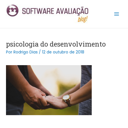
Ir
Post
Main
para
navigation
Men
o
conteúdo
psicologia do desenvolvimento
Por
Rodrigo Dias
/
12 de outubro de 2018