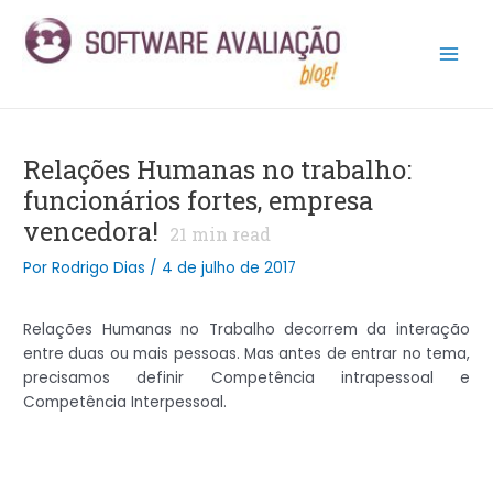
Ir
Post
Main
para
navigation
Men
o
conteúdo
Relações Humanas no trabalho:
funcionários fortes, empresa
vencedora!
21
min read
Por
Rodrigo Dias
/
4 de julho de 2017
Relações Humanas no Trabalho decorrem da interação
entre duas ou mais pessoas. Mas antes de entrar no tema,
precisamos definir Competência intrapessoal e
Competência Interpessoal.