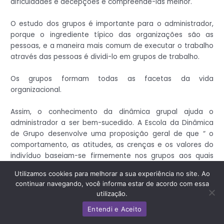
dificuldades e decepções e compreendê-las melhor.
O estudo dos grupos é importante para o administrador,
porque o ingrediente típico das organizações são as
pessoas, e a maneira mais comum de executar o trabalho
através das pessoas é dividi-lo em grupos de trabalho.
Os grupos formam todas as facetas da vida
organizacional.
Assim, o conhecimento da dinâmica grupal ajuda o
administrador a ser bem-sucedido. A Escola da Dinâmica
de Grupo desenvolve uma proposição geral de que “ o
comportamento, as atitudes, as crenças e os valores do
indivíduo baseiam-se firmemente nos grupos aos quais
pertencem.
Utilizamos cookies para melhorar a sua experiência no site. Ao
continuar navegando, você informa estar de acordo com essa
Para os autores humanistas, a sobrevivência da nossa
utilização.
civilização dependerá da capacidade de criar invenções
Entendi e Aceito
sociais capazes de aproveitar as energias do ser humano
para o uso construtivo da sociedade.