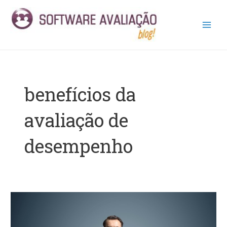
Ir
Main
para
Men
o
conteúdo
benefícios da
avaliação de
desempenho
Modelo
de
Avaliação