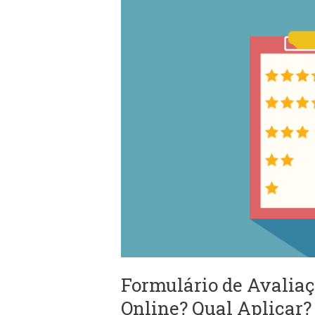
Formulário
de
Avaliação
de
Desempenho:
Físico
ou
Online?
Qual
Aplicar?
Formulário de Avaliaç
Online? Qual Aplicar?