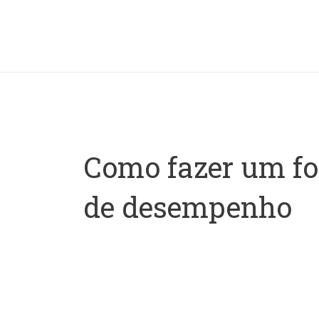
Ir
para
o
conteúdo
Como fazer um fo
de desempenho