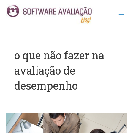
Ir
Main
para
Men
o
conteúdo
o que não fazer na
avaliação de
desempenho
Evite
4
erros