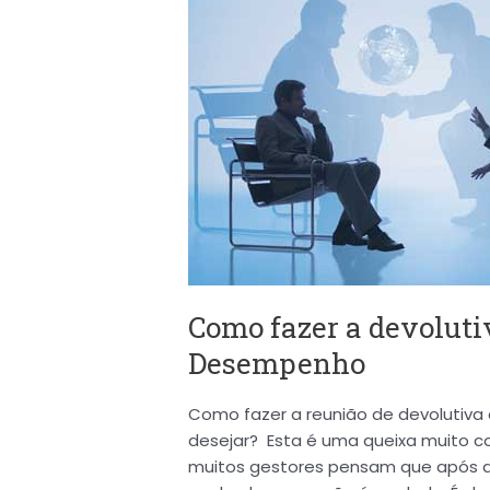
a
devolutiva
da
Avaliação
de
Desempenho
Como fazer a devoluti
Desempenho
Como fazer a reunião de devolutiva
desejar? Esta é uma queixa muito c
muitos gestores pensam que após a