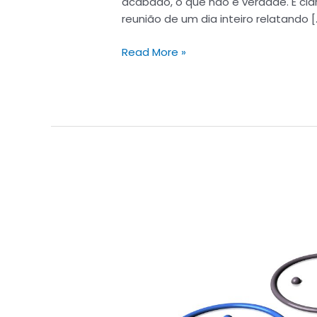
acabado, o que não é verdade. É cl
reunião de um dia inteiro relatando [
Read More »
Feedback:
como
dar,
lidar
e
receber