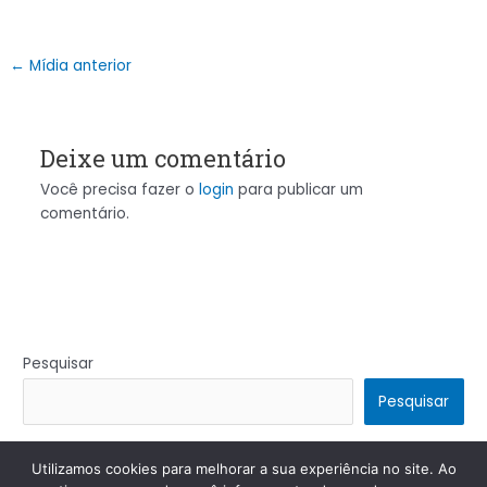
←
Mídia anterior
Deixe um comentário
Você precisa fazer o
login
para publicar um
comentário.
Pesquisar
Pesquisar
Utilizamos cookies para melhorar a sua experiência no site. Ao
Copyright © 2026 | Powered by
Tema Astra para WordPress