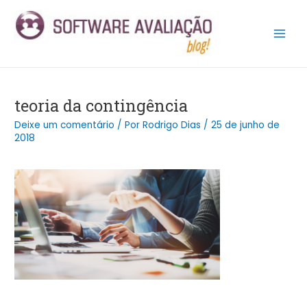
Ir
Post
Main
para
navigation
Men
o
conteúdo
teoria da contingência
Deixe um comentário
/ Por
Rodrigo Dias
/
25 de junho de
2018