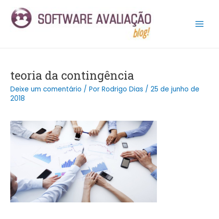
Ir
Post
Main
para
navigation
Men
o
conteúdo
teoria da contingência
Deixe um comentário
/ Por
Rodrigo Dias
/
25 de junho de
2018