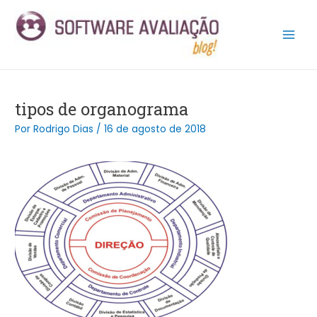
Ir
Post
Main
para
navigation
Men
o
conteúdo
tipos de organograma
Por
Rodrigo Dias
/
16 de agosto de 2018