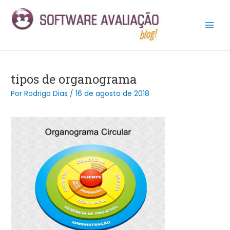
Ir
Post
Main
para
navigation
Men
o
conteúdo
tipos de organograma
Por
Rodrigo Dias
/
16 de agosto de 2018