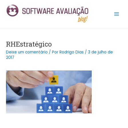
Ir
Post
Main
para
navigation
Men
o
conteúdo
RHEstratégico
Deixe um comentário
/ Por
Rodrigo Dias
/
3 de julho de
2017