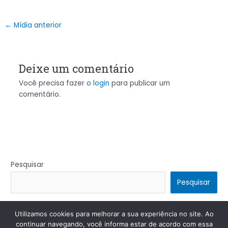
←
Mídia anterior
Deixe um comentário
Você precisa fazer o
login
para publicar um
comentário.
Pesquisar
Pesquisar
Utilizamos cookies para melhorar a sua experiência no site. Ao
Copyright © 2026 | Powered by
Tema Astra para WordPress
continuar navegando, você informa estar de acordo com essa