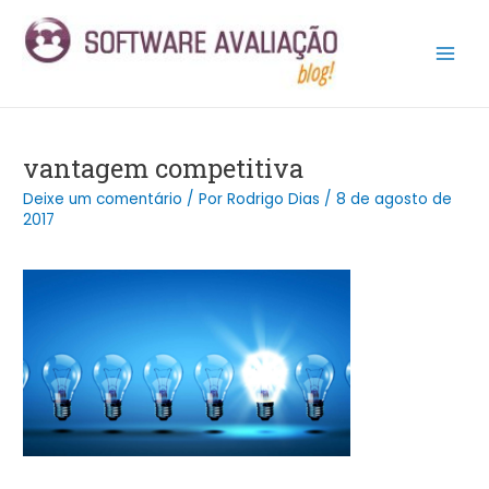
Ir
Post
Main
para
navigation
Men
o
conteúdo
vantagem competitiva
Deixe um comentário
/ Por
Rodrigo Dias
/
8 de agosto de
2017