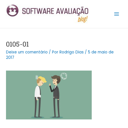
Ir
Post
Main
para
navigation
Men
o
conteúdo
0105-01
Deixe um comentário
/ Por
Rodrigo Dias
/
5 de maio de
2017