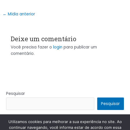
←
Mídia anterior
Deixe um comentário
Você precisa fazer o
login
para publicar um
comentário.
Pesquisar
Pesquisar
Utilizamos cookies para melhorar a sua experiência no site. Ao
Copyright © 2026 | Powered by
Tema Astra para WordPress
continuar navegando, você informa estar de acordo com essa