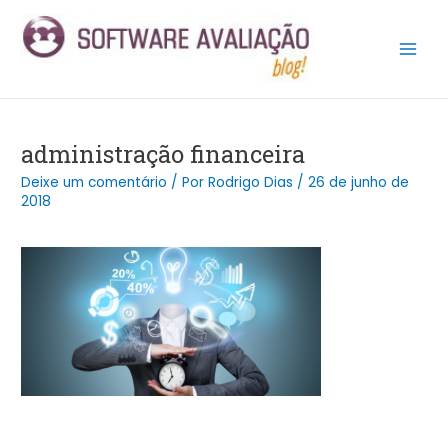
Ir
Post
Main
para
navigation
Men
o
conteúdo
administração financeira
Deixe um comentário
/ Por
Rodrigo Dias
/
26 de junho de
2018