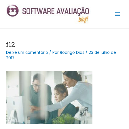
Ir
Post
Main
para
navigation
Men
o
conteúdo
f12
Deixe um comentário
/ Por
Rodrigo Dias
/
23 de julho de
2017