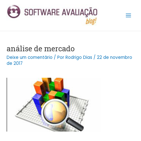
Ir
Post
Main
para
navigation
Men
o
conteúdo
análise de mercado
Deixe um comentário
/ Por
Rodrigo Dias
/
22 de novembro
de 2017