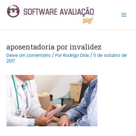
Ir
Post
Main
para
navigation
Men
o
conteúdo
aposentadoria por invalidez
Deixe um comentário
/ Por
Rodrigo Dias
/
5 de outubro de
2017