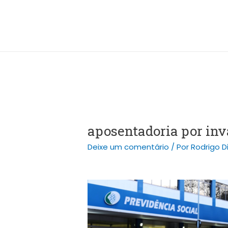
Ir
Post
para
navigation
o
conteúdo
aposentadoria por inv
Deixe um comentário
/ Por
Rodrigo D