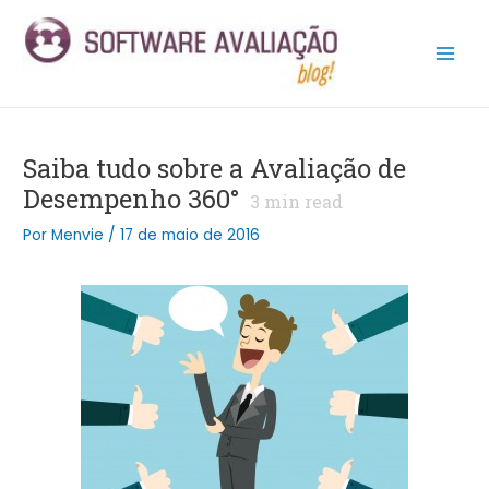
Ir
Post
Main
para
navigation
Men
o
conteúdo
Saiba tudo sobre a Avaliação de
Desempenho 360°
3
min read
Por
Menvie
/
17 de maio de 2016