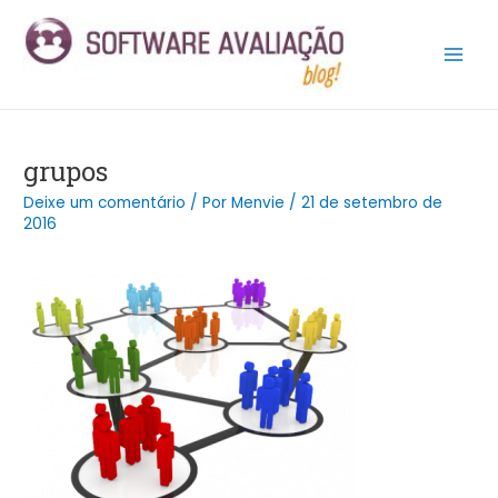
Ir
Post
Main
para
navigation
Men
o
conteúdo
grupos
Deixe um comentário
/ Por
Menvie
/
21 de setembro de
2016