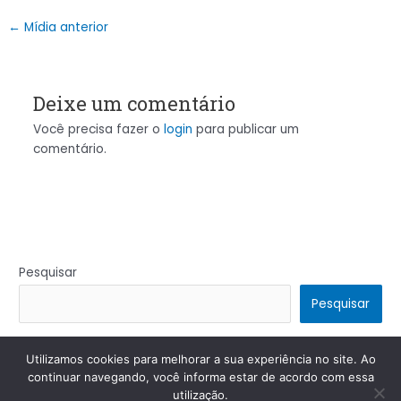
←
Mídia anterior
Deixe um comentário
Você precisa fazer o
login
para publicar um
comentário.
Pesquisar
Pesquisar
Utilizamos cookies para melhorar a sua experiência no site. Ao
Copyright © 2026 | Powered by
Tema Astra para WordPress
continuar navegando, você informa estar de acordo com essa
utilização.