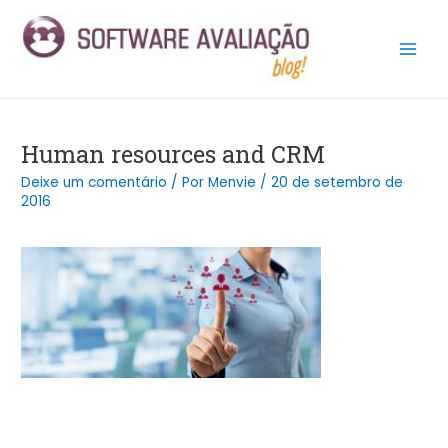
Ir
Post
Main
para
navigation
Men
o
conteúdo
Human resources and CRM
Deixe um comentário
/ Por
Menvie
/
20 de setembro de
2016