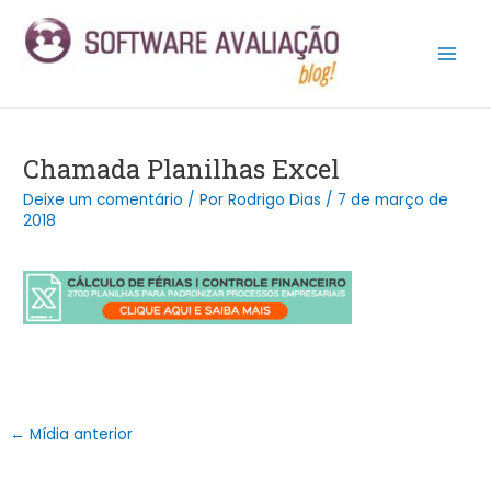
Ir
Post
Main
para
navigation
Men
o
conteúdo
Chamada Planilhas Excel
Deixe um comentário
/ Por
Rodrigo Dias
/
7 de março de
2018
←
Mídia anterior