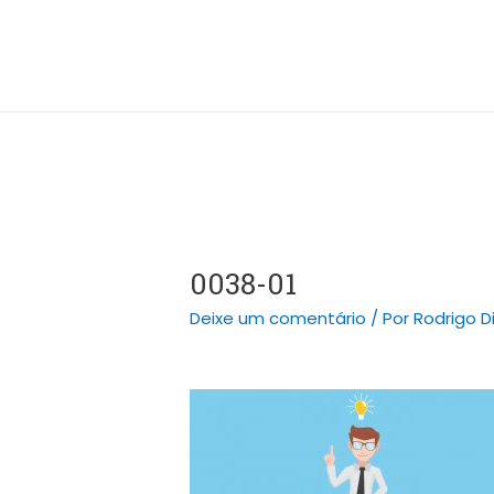
Ir
Post
para
navigation
o
conteúdo
0038-01
Deixe um comentário
/ Por
Rodrigo D