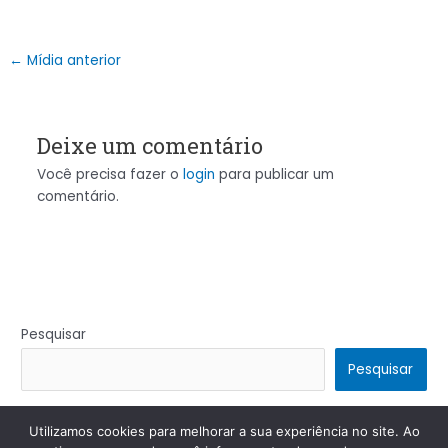
←
Mídia anterior
Deixe um comentário
Você precisa fazer o
login
para publicar um
comentário.
Pesquisar
Pesquisar
Utilizamos cookies para melhorar a sua experiência no site. Ao
Copyright © 2026 | Powered by
Tema Astra para WordPress