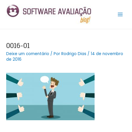
Ir
Post
Main
para
navigation
Men
o
conteúdo
0016-01
Deixe um comentário
/ Por
Rodrigo Dias
/
14 de novembro
de 2016