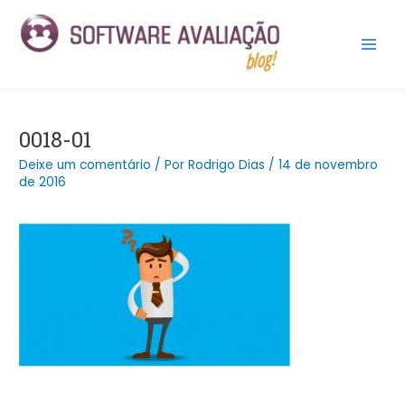
Ir
Post
Main
para
navigation
Men
o
conteúdo
0018-01
Deixe um comentário
/ Por
Rodrigo Dias
/
14 de novembro
de 2016