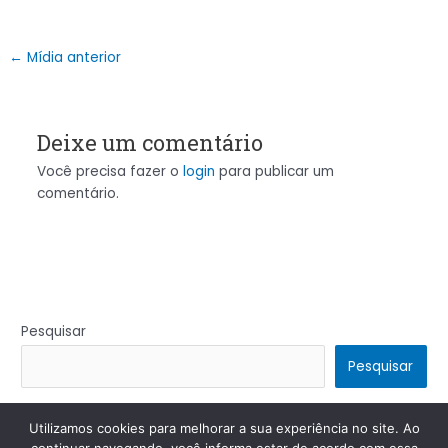
←
Mídia anterior
Deixe um comentário
Você precisa fazer o
login
para publicar um
comentário.
Pesquisar
Pesquisar
Utilizamos cookies para melhorar a sua experiência no site. Ao
Copyright © 2026 | Powered by
Tema Astra para WordPress