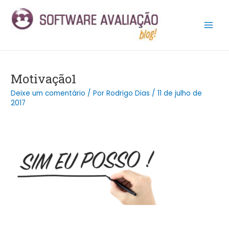
Ir
Post
Main
para
navigation
Men
o
conteúdo
Motivação1
Deixe um comentário
/ Por
Rodrigo Dias
/
11 de julho de
2017