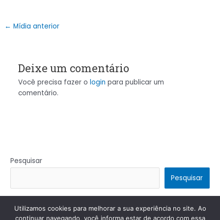
←
Mídia anterior
Deixe um comentário
Você precisa fazer o
login
para publicar um
comentário.
Pesquisar
Pesquisar
Utilizamos cookies para melhorar a sua experiência no site. Ao
Copyright © 2026 | Powered by
Tema Astra para WordPress
continuar navegando, você informa estar de acordo com essa