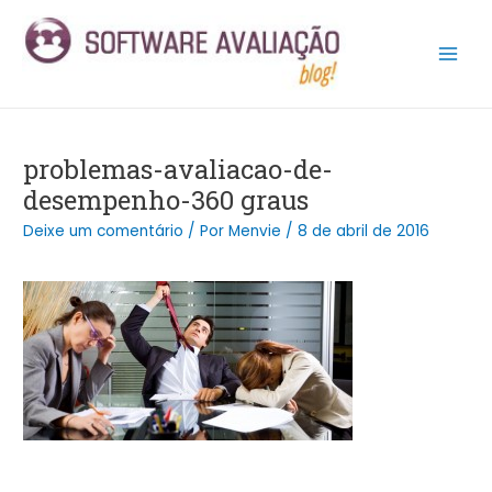
Ir
Post
Main
para
navigation
Men
o
conteúdo
problemas-avaliacao-de-
desempenho-360 graus
Deixe um comentário
/ Por
Menvie
/
8 de abril de 2016