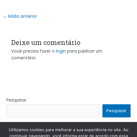
←
Mídia anterior
Deixe um comentário
Você precisa fazer o
login
para publicar um
comentário.
Pesquisar
Pesquisar
Utilizamos cookies para melhorar a sua experiência no site. Ao
Copyright © 2026 | Powered by
Tema Astra para WordPress
continuar navegando, você informa estar de acordo com essa